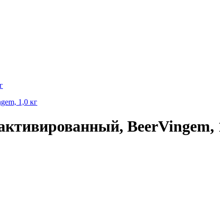
г
тивированный, BeerVingem, 1