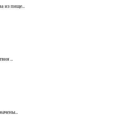
а из пище..
вия ..
начены..