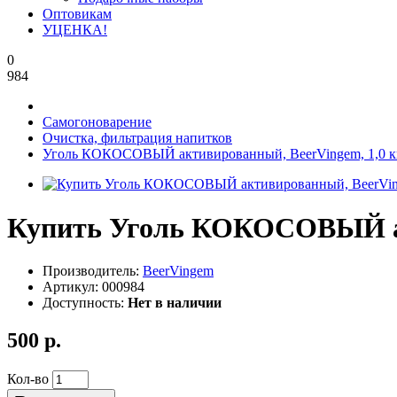
Оптовикам
УЦЕНКА!
0
984
Самогоноварение
Очистка, фильтрация напитков
Уголь КОКОСОВЫЙ активированный, BeerVingem, 1,0 к
Купить Уголь КОКОСОВЫЙ ак
Производитель:
BeerVingem
Артикул:
000984
Доступность:
Нет в наличии
500 р.
Кол-во