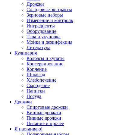
Дрожжи
Солодовые экстракты
Зерновые наборы
Измерение и контроль
Ингредиенты
Оборудование
Тара и укупорка
Мойка и дезинфекция
Литература
Кулинария
Колбасы и купаты
Консервирование
Копчение
Шоколад
Хлебопечение
Сыроделие
Напитки
Посуда
Дрожжи
Спиртовые дрожжи
Винные дрожжи
Пивные дрожжи
Питание и прочее
Я настаиваю!
Подарочные наборы