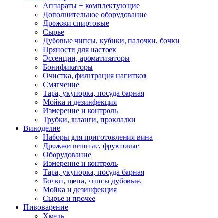
Аппараты + комплектующие
Дополнительное оборудование
Дрожжи спиртовые
Сырье
Дубовые чипсы, кубики, палочки, бочки
Пряности для настоек
Эссенции, ароматизаторы
Бонификаторы
Очистка, фильтрация напитков
Смягчение
Тара, укупорка, посуда барная
Мойка и дезинфекция
Измерение и контроль
Трубки, шланги, прокладки
Виноделие
Наборы для приготовления вина
Дрожжи винные, фруктовые
Оборудование
Измерение и контроль
Тара, укупорка, посуда барная
Бочки, щепа, чипсы дубовые.
Мойка и дезинфекция
Сырье и прочее
Пивоварение
Хмель