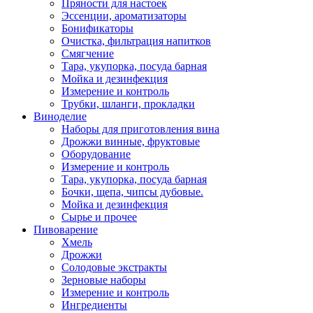
Пряности для настоек
Эссенции, ароматизаторы
Бонификаторы
Очистка, фильтрация напитков
Смягчение
Тара, укупорка, посуда барная
Мойка и дезинфекция
Измерение и контроль
Трубки, шланги, прокладки
Виноделие
Наборы для приготовления вина
Дрожжи винные, фруктовые
Оборудование
Измерение и контроль
Тара, укупорка, посуда барная
Бочки, щепа, чипсы дубовые.
Мойка и дезинфекция
Сырье и прочее
Пивоварение
Хмель
Дрожжи
Солодовые экстракты
Зерновые наборы
Измерение и контроль
Ингредиенты