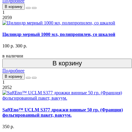
Подробнее
В корзину
1
2059
Цилиндр мерный 1000 мл, полипропилен, со шкалой
100 р.
300 р.
в наличии
В корзину
Подробнее
В корзину
1
2052
SafŒno™ UCLM S377 дрожжи винные 50 гр. (Франция)
фольгированный пакет, вакуум.
350 р.