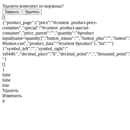
Удалить комплект из корзины?
Закрыть
Удалить
[]
{"product_page":{"price":"#content .product-price-
container","special":"#content .product-special-
container","price_parent":"","quantity":"#product
input[name=quantity]","button_minus":"","button_plus":"","button":
#button-cart","product_data":"#content #product"},"list":""}
{"symbol_left":"","symbol_right":"
\u0440.","decimal_place":"0","decimal_point":".","thousand_point":
"}
[]
1
false
false
true
Удалить
Изменить
tr