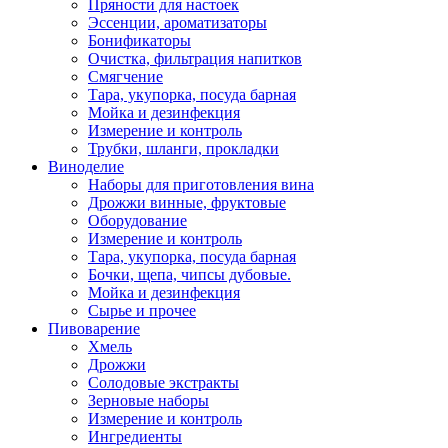
Пряности для настоек
Эссенции, ароматизаторы
Бонификаторы
Очистка, фильтрация напитков
Смягчение
Тара, укупорка, посуда барная
Мойка и дезинфекция
Измерение и контроль
Трубки, шланги, прокладки
Виноделие
Наборы для приготовления вина
Дрожжи винные, фруктовые
Оборудование
Измерение и контроль
Тара, укупорка, посуда барная
Бочки, щепа, чипсы дубовые.
Мойка и дезинфекция
Сырье и прочее
Пивоварение
Хмель
Дрожжи
Солодовые экстракты
Зерновые наборы
Измерение и контроль
Ингредиенты