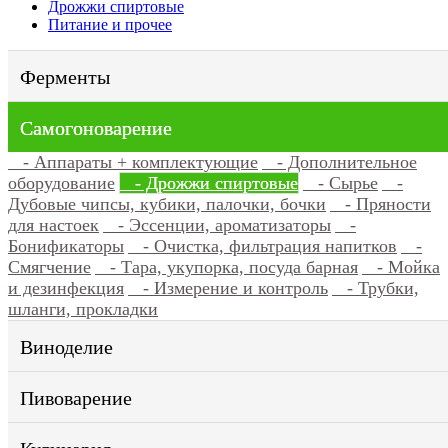
Дрожжи спиртовые
Питание и прочее
Ферменты
Самогоноварение
- Аппараты + комплектующие
- Дополнительное
оборудование
- Дрожжи спиртовые
- Сырье
-
Дубовые чипсы, кубики, палочки, бочки
- Пряности
для настоек
- Эссенции, ароматизаторы
-
Бонификаторы
- Очистка, фильтрация напитков
-
Смягчение
- Тара, укупорка, посуда барная
- Мойка
и дезинфекция
- Измерение и контроль
- Трубки,
шланги, прокладки
Виноделие
Пивоварение