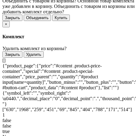
Объединить с товаром из корзины?
Основной товар комплекта
уже добавлен в корзину. Объединить с товаром из корзины или
добавить комплект отдельно?
Закрыть
Объединить
Купить
×
Комплект
Удалить комплект из корзины?
Закрыть
Удалить
[]
{"product_page":{"price":"#content .product-price-
container","special":"#content .product-special-
container","price_parent":"","quantity":"#product
input[name=quantity]","button_minus":"","button_plus":"","button":
#button-cart","product_data":"#content #product"},"list":""}
{"symbol_left":"","symbol_right":"
\u0440.","decimal_place":"0","decimal_point":".","thousand_point":
"}
["630","1968","259","451","69","845","404","788","171","514"]
1
false
false
true