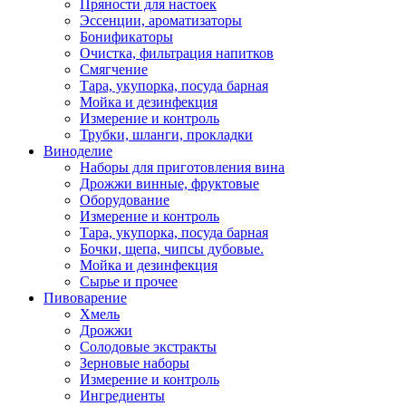
Пряности для настоек
Эссенции, ароматизаторы
Бонификаторы
Очистка, фильтрация напитков
Смягчение
Тара, укупорка, посуда барная
Мойка и дезинфекция
Измерение и контроль
Трубки, шланги, прокладки
Виноделие
Наборы для приготовления вина
Дрожжи винные, фруктовые
Оборудование
Измерение и контроль
Тара, укупорка, посуда барная
Бочки, щепа, чипсы дубовые.
Мойка и дезинфекция
Сырье и прочее
Пивоварение
Хмель
Дрожжи
Солодовые экстракты
Зерновые наборы
Измерение и контроль
Ингредиенты