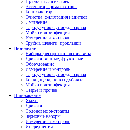
Пряности для настоек
Эссенции, ароматизаторы
Бонификаторы
Очистка, фильтрация напитков
Смягчение
Тара, укупорка, посуда барная
Мойка и дезинфекция
Измерение и контроль
Трубки, шланги, прокладки
Виноделие
Наборы для приготовления вина
Дрожжи винные, фруктовые
Оборудование
Измерение и контроль
Тара, укупорка, посуда барная
Бочки, щепа, чипсы дубовые.
Мойка и дезинфекция
Сырье и прочее
Пивоварение
Хмель
Дрожжи
Солодовые экстракты
Зерновые наборы
Измерение и контроль
Ингредиенты