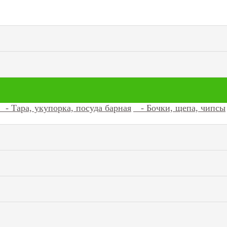
- Тара, укупорка, посуда барная
- Бочки, щепа, чипсы