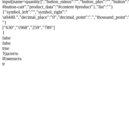
input[name=quantity]","button_minus":"","button_plus":"","button":
#button-cart","product_data":"#content #product"},"list":""}
{"symbol_left":"","symbol_right":"
\u0440.","decimal_place":"0","decimal_point":".","thousand_point":
"}
["630","1968","259","789"]
1
false
false
true
Удалить
Изменить
tr