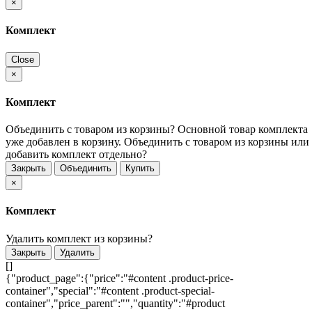
×
Комплект
Close
×
Комплект
Объединить с товаром из корзины?
Основной товар комплекта
уже добавлен в корзину. Объединить с товаром из корзины или
добавить комплект отдельно?
Закрыть
Объединить
Купить
×
Комплект
Удалить комплект из корзины?
Закрыть
Удалить
[]
{"product_page":{"price":"#content .product-price-
container","special":"#content .product-special-
container","price_parent":"","quantity":"#product