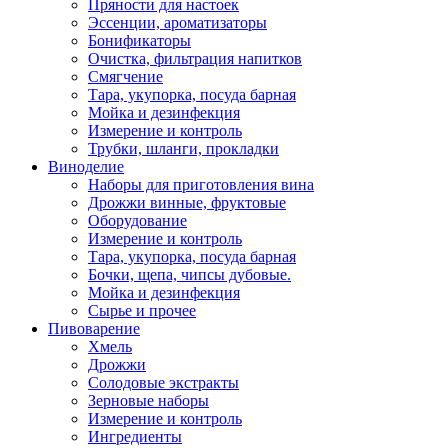
Пряности для настоек
Эссенции, ароматизаторы
Бонификаторы
Очистка, фильтрация напитков
Смягчение
Тара, укупорка, посуда барная
Мойка и дезинфекция
Измерение и контроль
Трубки, шланги, прокладки
Виноделие
Наборы для приготовления вина
Дрожжи винные, фруктовые
Оборудование
Измерение и контроль
Тара, укупорка, посуда барная
Бочки, щепа, чипсы дубовые.
Мойка и дезинфекция
Сырье и прочее
Пивоварение
Хмель
Дрожжи
Солодовые экстракты
Зерновые наборы
Измерение и контроль
Ингредиенты