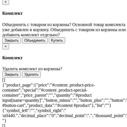
×
Комплект
Объединить с товаром из корзины?
Основной товар комплекта
уже добавлен в корзину. Объединить с товаром из корзины или
добавить комплект отдельно?
Закрыть
Объединить
Купить
×
Комплект
Удалить комплект из корзины?
Закрыть
Удалить
[]
{"product_page":{"price":"#content .product-price-
container","special":"#content .product-special-
container","price_parent":"","quantity":"#product
input[name=quantity]","button_minus":"","button_plus":"","button":
#button-cart","product_data":"#content #product"},"list":""}
{"symbol_left":"","symbol_right":"
\u0440.","decimal_place":"0","decimal_point":".","thousand_point":
"}
[]