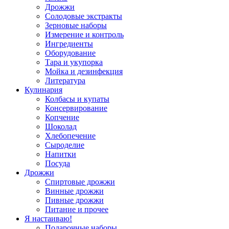
Дрожжи
Солодовые экстракты
Зерновые наборы
Измерение и контроль
Ингредиенты
Оборудование
Тара и укупорка
Мойка и дезинфекция
Литература
Кулинария
Колбасы и купаты
Консервирование
Копчение
Шоколад
Хлебопечение
Сыроделие
Напитки
Посуда
Дрожжи
Спиртовые дрожжи
Винные дрожжи
Пивные дрожжи
Питание и прочее
Я настаиваю!
Подарочные наборы