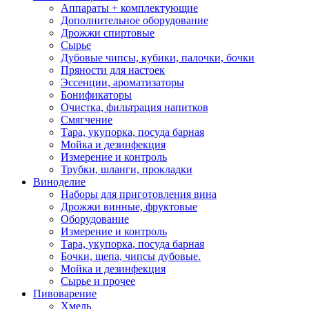
Аппараты + комплектующие
Дополнительное оборудование
Дрожжи спиртовые
Сырье
Дубовые чипсы, кубики, палочки, бочки
Пряности для настоек
Эссенции, ароматизаторы
Бонификаторы
Очистка, фильтрация напитков
Смягчение
Тара, укупорка, посуда барная
Мойка и дезинфекция
Измерение и контроль
Трубки, шланги, прокладки
Виноделие
Наборы для приготовления вина
Дрожжи винные, фруктовые
Оборудование
Измерение и контроль
Тара, укупорка, посуда барная
Бочки, щепа, чипсы дубовые.
Мойка и дезинфекция
Сырье и прочее
Пивоварение
Хмель