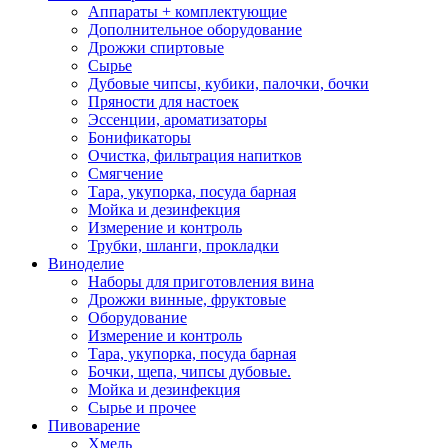
Аппараты + комплектующие
Дополнительное оборудование
Дрожжи спиртовые
Сырье
Дубовые чипсы, кубики, палочки, бочки
Пряности для настоек
Эссенции, ароматизаторы
Бонификаторы
Очистка, фильтрация напитков
Смягчение
Тара, укупорка, посуда барная
Мойка и дезинфекция
Измерение и контроль
Трубки, шланги, прокладки
Виноделие
Наборы для приготовления вина
Дрожжи винные, фруктовые
Оборудование
Измерение и контроль
Тара, укупорка, посуда барная
Бочки, щепа, чипсы дубовые.
Мойка и дезинфекция
Сырье и прочее
Пивоварение
Хмель