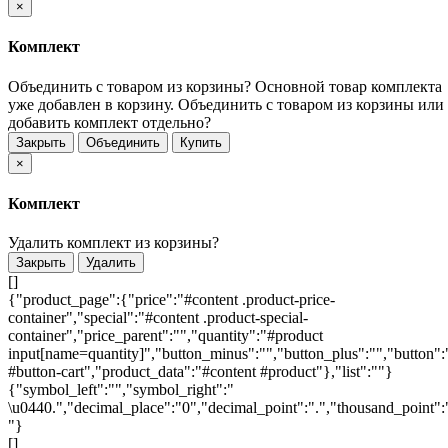
×
Комплект
Объединить с товаром из корзины?
Основной товар комплекта
уже добавлен в корзину. Объединить с товаром из корзины или
добавить комплект отдельно?
Закрыть
Объединить
Купить
×
Комплект
Удалить комплект из корзины?
Закрыть
Удалить
[]
{"product_page":{"price":"#content .product-price-
container","special":"#content .product-special-
container","price_parent":"","quantity":"#product
input[name=quantity]","button_minus":"","button_plus":"","button":
#button-cart","product_data":"#content #product"},"list":""}
{"symbol_left":"","symbol_right":"
\u0440.","decimal_place":"0","decimal_point":".","thousand_point":
"}
[]