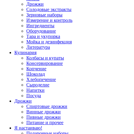
Дрожжи
Солодовые экстракты
Зерновые наборы
Измерение и контроль
Ингредиенты
Оборудование
Тара и укупорка
Мойка и дезинфекция
Литература
Кулинария
Колбасы и купаты
Консервирование
Копчение
Шоколад
Хлебопечение
Сыроделие
Напитки
Посуда
Дрожжи
Спиртовые дрожжи
Винные дрожжи
Пивные дрожжи
Питание и прочее
Я настаиваю!
Подарочные наборы