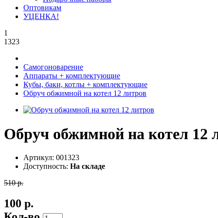
Оптовикам
УЦЕНКА!
1
1323
Самогоноварение
Аппараты + комплектующие
Кубы, баки, котлы + комплектующие
Обруч обжимной на котел 12 литров
Обруч обжимной на котел 12 
Артикул:
001323
Доступность:
На складе
510 р.
100 р.
Кол-во