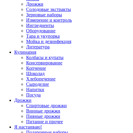
Дрожжи
Солодовые экстракты
Зерновые наборы
Измерение и контроль
Ингредиенты
Оборудование
Тара и укупорка
Мойка и дезинфекция
Литература
Кулинария
Колбасы и купаты
Консервирование
Копчение
Шоколад
Хлебопечение
Сыроделие
Напитки
Посуда
Дрожжи
Спиртовые дрожжи
Винные дрожжи
Пивные дрожжи
Питание и прочее
Я настаиваю!
Подарочные наборы