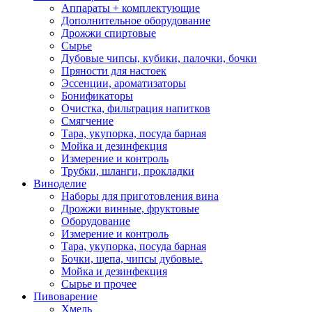
Аппараты + комплектующие
Дополнительное оборудование
Дрожжи спиртовые
Сырье
Дубовые чипсы, кубики, палочки, бочки
Пряности для настоек
Эссенции, ароматизаторы
Бонификаторы
Очистка, фильтрация напитков
Смягчение
Тара, укупорка, посуда барная
Мойка и дезинфекция
Измерение и контроль
Трубки, шланги, прокладки
Виноделие
Наборы для приготовления вина
Дрожжи винные, фруктовые
Оборудование
Измерение и контроль
Тара, укупорка, посуда барная
Бочки, щепа, чипсы дубовые.
Мойка и дезинфекция
Сырье и прочее
Пивоварение
Хмель