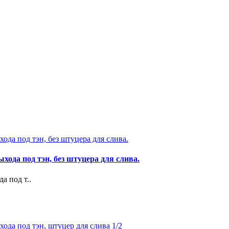
ыхода под тэн, без штуцера для слива.
а под т..