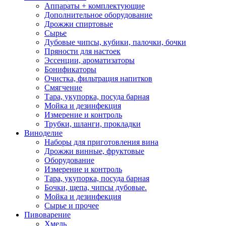
Аппараты + комплектующие
Дополнительное оборудование
Дрожжи спиртовые
Сырье
Дубовые чипсы, кубики, палочки, бочки
Пряности для настоек
Эссенции, ароматизаторы
Бонификаторы
Очистка, фильтрация напитков
Смягчение
Тара, укупорка, посуда барная
Мойка и дезинфекция
Измерение и контроль
Трубки, шланги, прокладки
Виноделие
Наборы для приготовления вина
Дрожжи винные, фруктовые
Оборудование
Измерение и контроль
Тара, укупорка, посуда барная
Бочки, щепа, чипсы дубовые.
Мойка и дезинфекция
Сырье и прочее
Пивоварение
Хмель