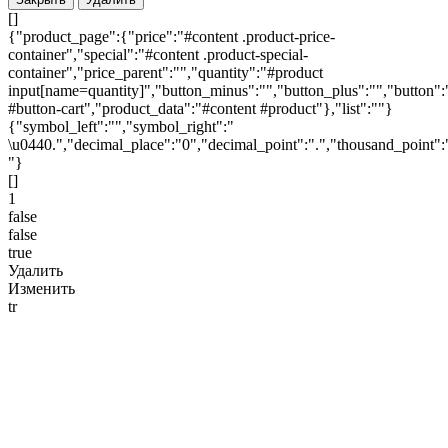
[]
{"product_page":{"price":"#content .product-price-
container","special":"#content .product-special-
container","price_parent":"","quantity":"#product
input[name=quantity]","button_minus":"","button_plus":"","button":
#button-cart","product_data":"#content #product"},"list":""}
{"symbol_left":"","symbol_right":"
\u0440.","decimal_place":"0","decimal_point":".","thousand_point":
"}
[]
1
false
false
true
Удалить
Изменить
tr