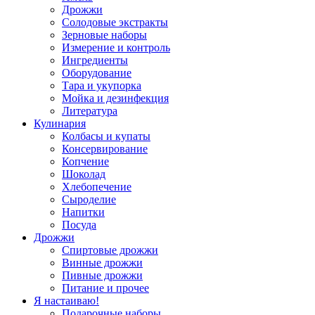
Дрожжи
Солодовые экстракты
Зерновые наборы
Измерение и контроль
Ингредиенты
Оборудование
Тара и укупорка
Мойка и дезинфекция
Литература
Кулинария
Колбасы и купаты
Консервирование
Копчение
Шоколад
Хлебопечение
Сыроделие
Напитки
Посуда
Дрожжи
Спиртовые дрожжи
Винные дрожжи
Пивные дрожжи
Питание и прочее
Я настаиваю!
Подарочные наборы