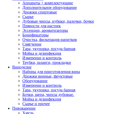
Аппараты + комплектующие
Дополнительное оборудование
Дрожжи спиртовые
Сырье
Дубовые чипсы, кубики, палочки, бочки
Пряности для настоек
Эссенции, ароматизаторы
Бонификаторы
Очистка, фильтрация напитков
Смягчение
Тара, укупорка, посуда барная
Мойка и дезинфекция
Измерение и контроль
Трубки, шланги, прокладки
Виноделие
Наборы для приготовления вина
Дрожжи винные, фруктовые
Оборудование
Измерение и контроль
Тара, укупорка, посуда барная
Бочки, щепа, чипсы дубовые.
Мойка и дезинфекция
Сырье и прочее
Пивоварение
Хмель