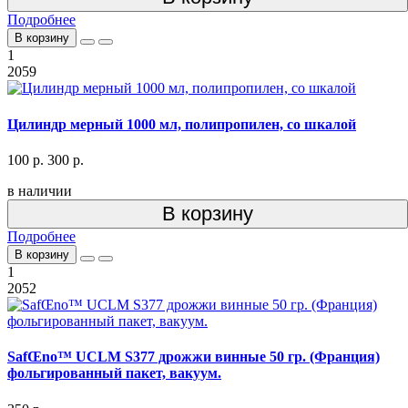
Подробнее
В корзину
1
2059
Цилиндр мерный 1000 мл, полипропилен, со шкалой
100 р.
300 р.
в наличии
В корзину
Подробнее
В корзину
1
2052
SafŒno™ UCLM S377 дрожжи винные 50 гр. (Франция)
фольгированный пакет, вакуум.