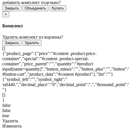
добавить комплект отдельно?
Закрыть
Объединить
Купить
×
Комплект
Удалить комплект из корзины?
Закрыть
Удалить
[]
{"product_page":{"price":"#content .product-price-
container","special":"#content .product-special-
container","price_parent":"","quantity":"#product
input[name=quantity]","button_minus":"","button_plus":"","button":
#button-cart","product_data":"#content #product"},"list":""}
{"symbol_left":"","symbol_right":"
\u0440.","decimal_place":"0","decimal_point":".","thousand_point":
"}
[]
1
false
false
true
Удалить
Изменить