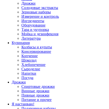
Дрожжи
Солодовые экстракты
Зерновые наборы
Измерение и контроль
Ингредиенты
Оборудование
Тара и укупорка
Мойка и дезинфекция
Литература
Кулинария
Колбасы и купаты
Консервирование
Копчение
Шоколад
Хлебопечение
Сыроделие
Напитки
Посуда
Дрожжи
Спиртовые дрожжи
Винные дрожжи
Пивные дрожжи
Питание и прочее
Я настаиваю!
Подарочные наборы