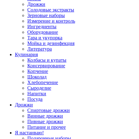
Дрожжи
Солодовые экстракты
Зерновые наборы
Измерение и контроль
Ингредиенты
Оборудование
Тара и укупорка
Мойка и дезинфекция
Литература
Кулинария
Колбасы и купаты
Консервирование
Копчение
Шоколад
Хлебопечение
Сыроделие
Напитки
Посуда
Дрожжи
Спиртовые дрожжи
Винные дрожжи
Пивные дрожжи
Питание и прочее
Я настаиваю!
Подарочные наборы