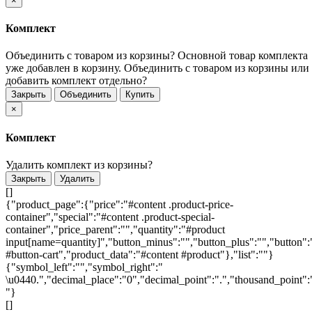
×
Комплект
Объединить с товаром из корзины?
Основной товар комплекта
уже добавлен в корзину. Объединить с товаром из корзины или
добавить комплект отдельно?
Закрыть
Объединить
Купить
×
Комплект
Удалить комплект из корзины?
Закрыть
Удалить
[]
{"product_page":{"price":"#content .product-price-
container","special":"#content .product-special-
container","price_parent":"","quantity":"#product
input[name=quantity]","button_minus":"","button_plus":"","button":
#button-cart","product_data":"#content #product"},"list":""}
{"symbol_left":"","symbol_right":"
\u0440.","decimal_place":"0","decimal_point":".","thousand_point":
"}
[]