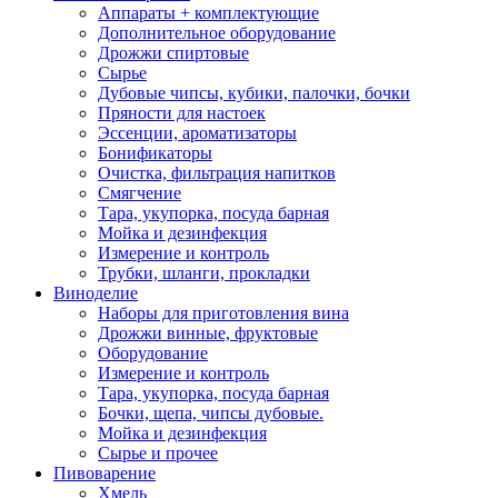
Аппараты + комплектующие
Дополнительное оборудование
Дрожжи спиртовые
Сырье
Дубовые чипсы, кубики, палочки, бочки
Пряности для настоек
Эссенции, ароматизаторы
Бонификаторы
Очистка, фильтрация напитков
Смягчение
Тара, укупорка, посуда барная
Мойка и дезинфекция
Измерение и контроль
Трубки, шланги, прокладки
Виноделие
Наборы для приготовления вина
Дрожжи винные, фруктовые
Оборудование
Измерение и контроль
Тара, укупорка, посуда барная
Бочки, щепа, чипсы дубовые.
Мойка и дезинфекция
Сырье и прочее
Пивоварение
Хмель