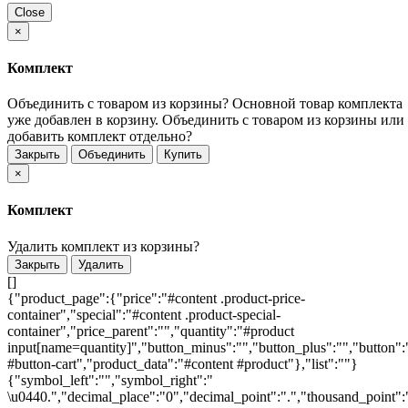
Close
×
Комплект
Объединить с товаром из корзины?
Основной товар комплекта
уже добавлен в корзину. Объединить с товаром из корзины или
добавить комплект отдельно?
Закрыть
Объединить
Купить
×
Комплект
Удалить комплект из корзины?
Закрыть
Удалить
[]
{"product_page":{"price":"#content .product-price-
container","special":"#content .product-special-
container","price_parent":"","quantity":"#product
input[name=quantity]","button_minus":"","button_plus":"","button":
#button-cart","product_data":"#content #product"},"list":""}
{"symbol_left":"","symbol_right":"
\u0440.","decimal_place":"0","decimal_point":".","thousand_point":