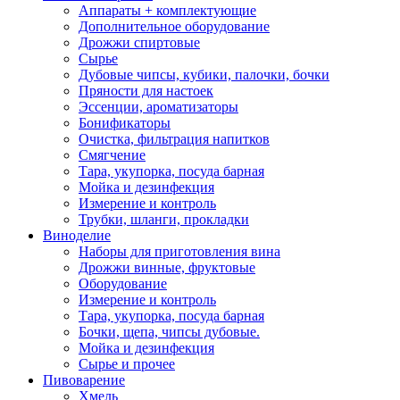
Аппараты + комплектующие
Дополнительное оборудование
Дрожжи спиртовые
Сырье
Дубовые чипсы, кубики, палочки, бочки
Пряности для настоек
Эссенции, ароматизаторы
Бонификаторы
Очистка, фильтрация напитков
Смягчение
Тара, укупорка, посуда барная
Мойка и дезинфекция
Измерение и контроль
Трубки, шланги, прокладки
Виноделие
Наборы для приготовления вина
Дрожжи винные, фруктовые
Оборудование
Измерение и контроль
Тара, укупорка, посуда барная
Бочки, щепа, чипсы дубовые.
Мойка и дезинфекция
Сырье и прочее
Пивоварение
Хмель