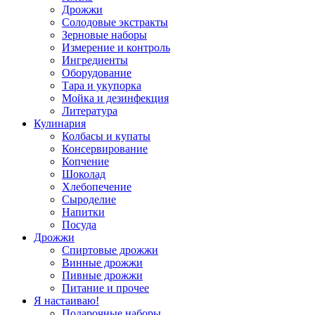
Дрожжи
Солодовые экстракты
Зерновые наборы
Измерение и контроль
Ингредиенты
Оборудование
Тара и укупорка
Мойка и дезинфекция
Литература
Кулинария
Колбасы и купаты
Консервирование
Копчение
Шоколад
Хлебопечение
Сыроделие
Напитки
Посуда
Дрожжи
Спиртовые дрожжи
Винные дрожжи
Пивные дрожжи
Питание и прочее
Я настаиваю!
Подарочные наборы