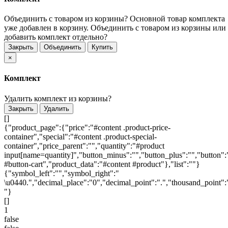
Объединить с товаром из корзины?
Основной товар комплекта
уже добавлен в корзину. Объединить с товаром из корзины или
добавить комплект отдельно?
Закрыть
Объединить
Купить
×
Комплект
Удалить комплект из корзины?
Закрыть
Удалить
[]
{"product_page":{"price":"#content .product-price-
container","special":"#content .product-special-
container","price_parent":"","quantity":"#product
input[name=quantity]","button_minus":"","button_plus":"","button":
#button-cart","product_data":"#content #product"},"list":""}
{"symbol_left":"","symbol_right":"
\u0440.","decimal_place":"0","decimal_point":".","thousand_point":
"}
[]
1
false