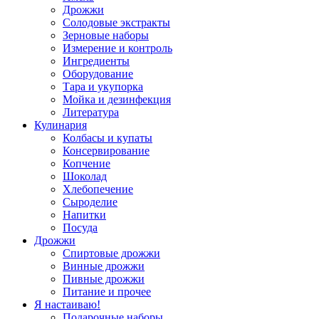
Дрожжи
Солодовые экстракты
Зерновые наборы
Измерение и контроль
Ингредиенты
Оборудование
Тара и укупорка
Мойка и дезинфекция
Литература
Кулинария
Колбасы и купаты
Консервирование
Копчение
Шоколад
Хлебопечение
Сыроделие
Напитки
Посуда
Дрожжи
Спиртовые дрожжи
Винные дрожжи
Пивные дрожжи
Питание и прочее
Я настаиваю!
Подарочные наборы