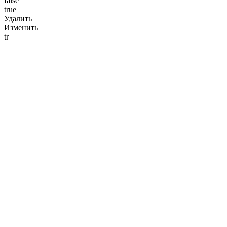
false
true
Удалить
Изменить
tr