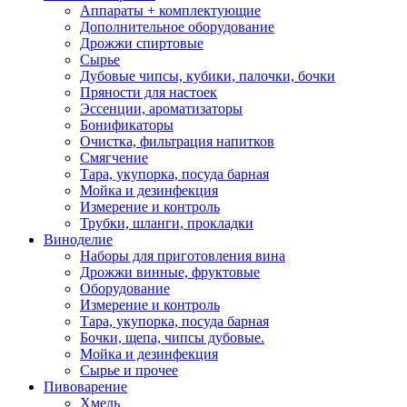
Аппараты + комплектующие
Дополнительное оборудование
Дрожжи спиртовые
Сырье
Дубовые чипсы, кубики, палочки, бочки
Пряности для настоек
Эссенции, ароматизаторы
Бонификаторы
Очистка, фильтрация напитков
Смягчение
Тара, укупорка, посуда барная
Мойка и дезинфекция
Измерение и контроль
Трубки, шланги, прокладки
Виноделие
Наборы для приготовления вина
Дрожжи винные, фруктовые
Оборудование
Измерение и контроль
Тара, укупорка, посуда барная
Бочки, щепа, чипсы дубовые.
Мойка и дезинфекция
Сырье и прочее
Пивоварение
Хмель