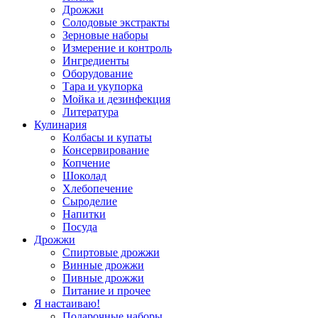
Дрожжи
Солодовые экстракты
Зерновые наборы
Измерение и контроль
Ингредиенты
Оборудование
Тара и укупорка
Мойка и дезинфекция
Литература
Кулинария
Колбасы и купаты
Консервирование
Копчение
Шоколад
Хлебопечение
Сыроделие
Напитки
Посуда
Дрожжи
Спиртовые дрожжи
Винные дрожжи
Пивные дрожжи
Питание и прочее
Я настаиваю!
Подарочные наборы