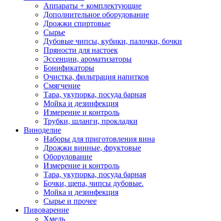
Аппараты + комплектующие
Дополнительное оборудование
Дрожжи спиртовые
Сырье
Дубовые чипсы, кубики, палочки, бочки
Пряности для настоек
Эссенции, ароматизаторы
Бонификаторы
Очистка, фильтрация напитков
Смягчение
Тара, укупорка, посуда барная
Мойка и дезинфекция
Измерение и контроль
Трубки, шланги, прокладки
Виноделие
Наборы для приготовления вина
Дрожжи винные, фруктовые
Оборудование
Измерение и контроль
Тара, укупорка, посуда барная
Бочки, щепа, чипсы дубовые.
Мойка и дезинфекция
Сырье и прочее
Пивоварение
Хмель