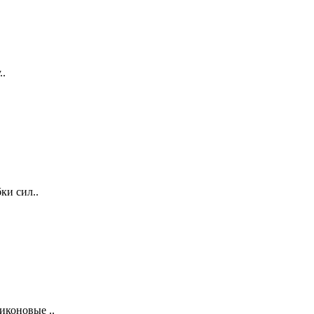
..
ки сил..
иконовые ..