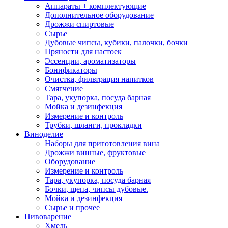
Аппараты + комплектующие
Дополнительное оборудование
Дрожжи спиртовые
Сырье
Дубовые чипсы, кубики, палочки, бочки
Пряности для настоек
Эссенции, ароматизаторы
Бонификаторы
Очистка, фильтрация напитков
Смягчение
Тара, укупорка, посуда барная
Мойка и дезинфекция
Измерение и контроль
Трубки, шланги, прокладки
Виноделие
Наборы для приготовления вина
Дрожжи винные, фруктовые
Оборудование
Измерение и контроль
Тара, укупорка, посуда барная
Бочки, щепа, чипсы дубовые.
Мойка и дезинфекция
Сырье и прочее
Пивоварение
Хмель