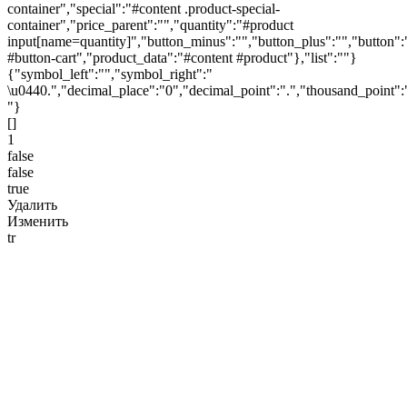
container","special":"#content .product-special-
container","price_parent":"","quantity":"#product
input[name=quantity]","button_minus":"","button_plus":"","button":
#button-cart","product_data":"#content #product"},"list":""}
{"symbol_left":"","symbol_right":"
\u0440.","decimal_place":"0","decimal_point":".","thousand_point":
"}
[]
1
false
false
true
Удалить
Изменить
tr