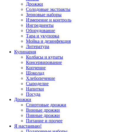
Дрожжи
Солодовые экстракты
Зерновые наборы
Измерение и контроль
Ингредиенты
Оборудование
Тара и укупорка
Мойка и дезинфекция
Литература
Кулинария
Колбасы и купаты
Консервирование
Копчение
Шоколад
Хлебопечение
Сыроделие
Напитки
Посуда
Дрожжи
Спиртовые дрожжи
Винные дрожжи
Пивные дрожжи
Питание и прочее
Я настаиваю!
Подарочные наборы