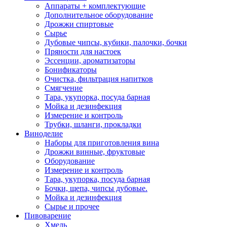
Аппараты + комплектующие
Дополнительное оборудование
Дрожжи спиртовые
Сырье
Дубовые чипсы, кубики, палочки, бочки
Пряности для настоек
Эссенции, ароматизаторы
Бонификаторы
Очистка, фильтрация напитков
Смягчение
Тара, укупорка, посуда барная
Мойка и дезинфекция
Измерение и контроль
Трубки, шланги, прокладки
Виноделие
Наборы для приготовления вина
Дрожжи винные, фруктовые
Оборудование
Измерение и контроль
Тара, укупорка, посуда барная
Бочки, щепа, чипсы дубовые.
Мойка и дезинфекция
Сырье и прочее
Пивоварение
Хмель