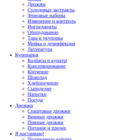
Дрожжи
Солодовые экстракты
Зерновые наборы
Измерение и контроль
Ингредиенты
Оборудование
Тара и укупорка
Мойка и дезинфекция
Литература
Кулинария
Колбасы и купаты
Консервирование
Копчение
Шоколад
Хлебопечение
Сыроделие
Напитки
Посуда
Дрожжи
Спиртовые дрожжи
Винные дрожжи
Пивные дрожжи
Питание и прочее
Я настаиваю!
Подарочные наборы