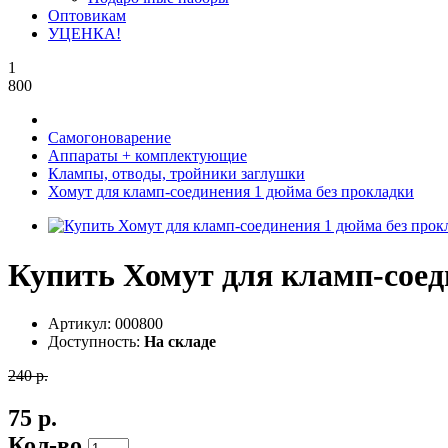
Оптовикам
УЦЕНКА!
1
800
Самогоноварение
Аппараты + комплектующие
Клампы, отводы, тройники заглушки
Хомут для кламп-соединения 1 дюйма без прокладки
Купить Хомут для кламп-соед
Артикул:
000800
Доступность:
На складе
240 р.
75 р.
Кол-во