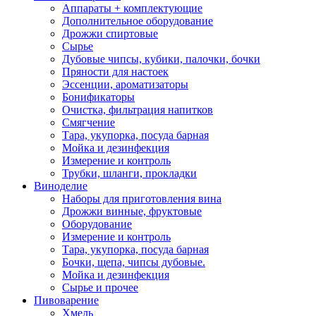
Аппараты + комплектующие
Дополнительное оборудование
Дрожжи спиртовые
Сырье
Дубовые чипсы, кубики, палочки, бочки
Пряности для настоек
Эссенции, ароматизаторы
Бонификаторы
Очистка, фильтрация напитков
Смягчение
Тара, укупорка, посуда барная
Мойка и дезинфекция
Измерение и контроль
Трубки, шланги, прокладки
Виноделие
Наборы для приготовления вина
Дрожжи винные, фруктовые
Оборудование
Измерение и контроль
Тара, укупорка, посуда барная
Бочки, щепа, чипсы дубовые.
Мойка и дезинфекция
Сырье и прочее
Пивоварение
Хмель