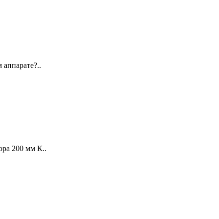
 аппарате?..
ра 200 мм К..