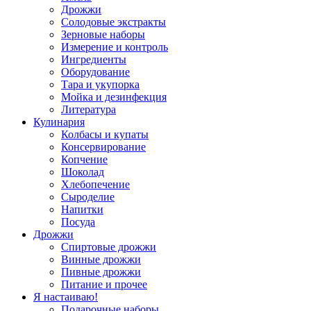
Дрожжи
Солодовые экстракты
Зерновые наборы
Измерение и контроль
Ингредиенты
Оборудование
Тара и укупорка
Мойка и дезинфекция
Литература
Кулинария
Колбасы и купаты
Консервирование
Копчение
Шоколад
Хлебопечение
Сыроделие
Напитки
Посуда
Дрожжи
Спиртовые дрожжи
Винные дрожжи
Пивные дрожжи
Питание и прочее
Я настаиваю!
Подарочные наборы