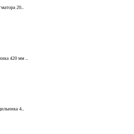
матора 20..
ика 420 мм ..
дильника 4..