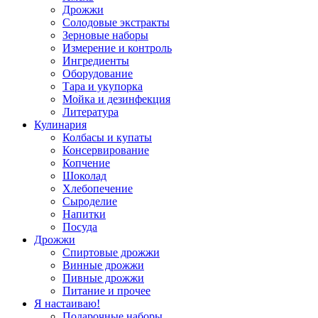
Дрожжи
Солодовые экстракты
Зерновые наборы
Измерение и контроль
Ингредиенты
Оборудование
Тара и укупорка
Мойка и дезинфекция
Литература
Кулинария
Колбасы и купаты
Консервирование
Копчение
Шоколад
Хлебопечение
Сыроделие
Напитки
Посуда
Дрожжи
Спиртовые дрожжи
Винные дрожжи
Пивные дрожжи
Питание и прочее
Я настаиваю!
Подарочные наборы