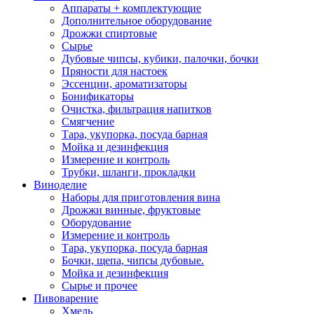
Аппараты + комплектующие
Дополнительное оборудование
Дрожжи спиртовые
Сырье
Дубовые чипсы, кубики, палочки, бочки
Пряности для настоек
Эссенции, ароматизаторы
Бонификаторы
Очистка, фильтрация напитков
Смягчение
Тара, укупорка, посуда барная
Мойка и дезинфекция
Измерение и контроль
Трубки, шланги, прокладки
Виноделие
Наборы для приготовления вина
Дрожжи винные, фруктовые
Оборудование
Измерение и контроль
Тара, укупорка, посуда барная
Бочки, щепа, чипсы дубовые.
Мойка и дезинфекция
Сырье и прочее
Пивоварение
Хмель