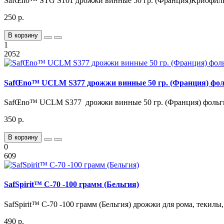
SafŒno™ STG S101 дрожжи винные 50 гр. (Франция)Криофиль
250 р.
В корзину
1
2052
SafŒno™ UCLM S377 дрожжи винные 50 гр. (Франция) фол
SafŒno™ UCLM S377 дрожжи винные 50 гр. (Франция) фольги
350 р.
В корзину
0
609
SafSpirit™ C-70 -100 грамм (Бельгия)
SafSpirit™ C-70 -100 грамм (Бельгия) дрожжи для рома, текилы, 
490 р.