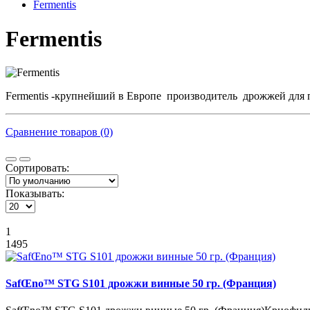
Fermentis
Fermentis
Fermentis -крупнейший в Европе производитель дрожжей для п
Сравнение товаров (0)
Сортировать:
Показывать:
1
1495
SafŒno™ STG S101 дрожжи винные 50 гр. (Франция)