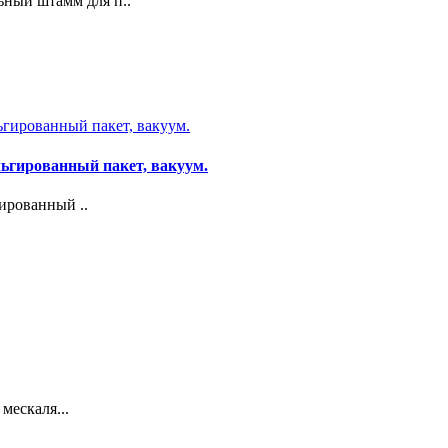
ный штамм для п..
ьгированный пакет, вакуум.
рованный ..
мескаля...