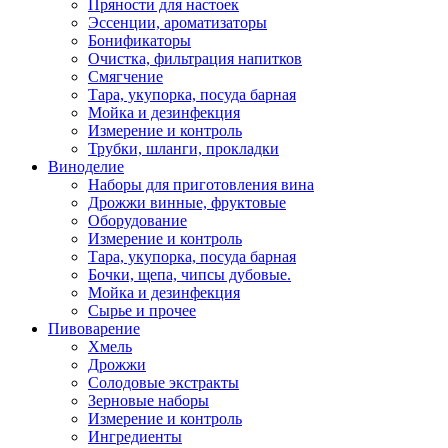
Пряности для настоек
Эссенции, ароматизаторы
Бонификаторы
Очистка, фильтрация напитков
Смягчение
Тара, укупорка, посуда барная
Мойка и дезинфекция
Измерение и контроль
Трубки, шланги, прокладки
Виноделие
Наборы для приготовления вина
Дрожжи винные, фруктовые
Оборудование
Измерение и контроль
Тара, укупорка, посуда барная
Бочки, щепа, чипсы дубовые.
Мойка и дезинфекция
Сырье и прочее
Пивоварение
Хмель
Дрожжи
Солодовые экстракты
Зерновые наборы
Измерение и контроль
Ингредиенты