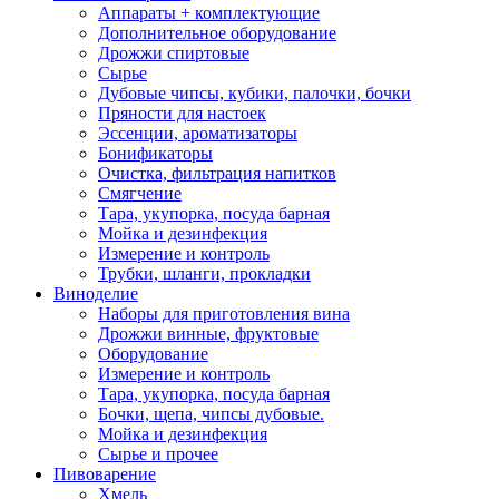
Аппараты + комплектующие
Дополнительное оборудование
Дрожжи спиртовые
Сырье
Дубовые чипсы, кубики, палочки, бочки
Пряности для настоек
Эссенции, ароматизаторы
Бонификаторы
Очистка, фильтрация напитков
Смягчение
Тара, укупорка, посуда барная
Мойка и дезинфекция
Измерение и контроль
Трубки, шланги, прокладки
Виноделие
Наборы для приготовления вина
Дрожжи винные, фруктовые
Оборудование
Измерение и контроль
Тара, укупорка, посуда барная
Бочки, щепа, чипсы дубовые.
Мойка и дезинфекция
Сырье и прочее
Пивоварение
Хмель