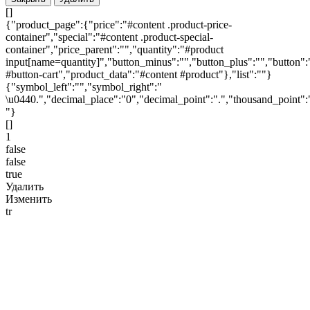
[]
{"product_page":{"price":"#content .product-price-
container","special":"#content .product-special-
container","price_parent":"","quantity":"#product
input[name=quantity]","button_minus":"","button_plus":"","button":
#button-cart","product_data":"#content #product"},"list":""}
{"symbol_left":"","symbol_right":"
\u0440.","decimal_place":"0","decimal_point":".","thousand_point":
"}
[]
1
false
false
true
Удалить
Изменить
tr