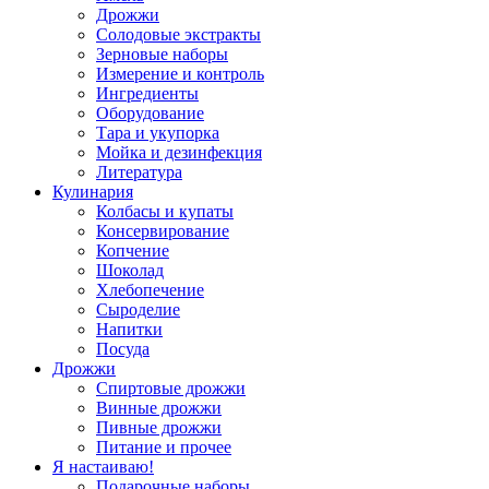
Дрожжи
Солодовые экстракты
Зерновые наборы
Измерение и контроль
Ингредиенты
Оборудование
Тара и укупорка
Мойка и дезинфекция
Литература
Кулинария
Колбасы и купаты
Консервирование
Копчение
Шоколад
Хлебопечение
Сыроделие
Напитки
Посуда
Дрожжи
Спиртовые дрожжи
Винные дрожжи
Пивные дрожжи
Питание и прочее
Я настаиваю!
Подарочные наборы