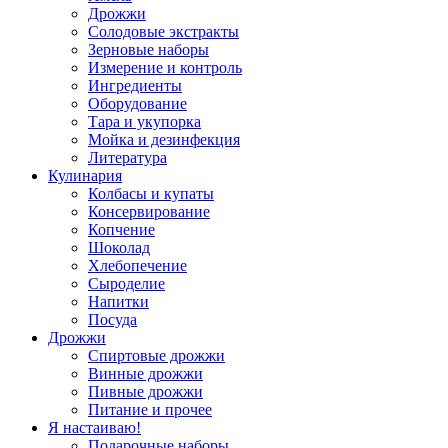
Дрожжи
Солодовые экстракты
Зерновые наборы
Измерение и контроль
Ингредиенты
Оборудование
Тара и укупорка
Мойка и дезинфекция
Литература
Кулинария
Колбасы и купаты
Консервирование
Копчение
Шоколад
Хлебопечение
Сыроделие
Напитки
Посуда
Дрожжи
Спиртовые дрожжи
Винные дрожжи
Пивные дрожжи
Питание и прочее
Я настаиваю!
Подарочные наборы