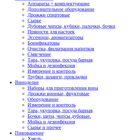
Аппараты + комплектующие
Дополнительное оборудование
Дрожжи спиртовые
Сырье
Дубовые чипсы, кубики, палочки, бочки
Пряности для настоек
Эссенции, ароматизаторы
Бонификаторы
Очистка, фильтрация напитков
Смягчение
Тара, укупорка, посуда барная
Мойка и дезинфекция
Измерение и контроль
Трубки, шланги, прокладки
Виноделие
Наборы для приготовления вина
Дрожжи винные, фруктовые
Оборудование
Измерение и контроль
Тара, укупорка, посуда барная
Бочки, щепа, чипсы дубовые.
Мойка и дезинфекция
Сырье и прочее
Пивоварение
Хмель