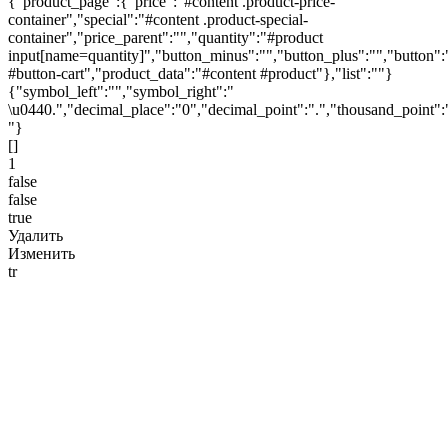
{"product_page":{"price":"#content .product-price-
container","special":"#content .product-special-
container","price_parent":"","quantity":"#product
input[name=quantity]","button_minus":"","button_plus":"","button":
#button-cart","product_data":"#content #product"},"list":""}
{"symbol_left":"","symbol_right":"
\u0440.","decimal_place":"0","decimal_point":".","thousand_point":
"}
[]
1
false
false
true
Удалить
Изменить
tr