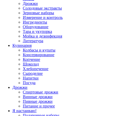
Дрожжи
Солодовые экстракты
Зерновые наборы
Измерение и контроль
Ингредиенты
Оборудование
Тара и укупорка
Мойка и дезинфекция
Литература
Кулинария
Колбасы и купаты
Консервирование
Копчение
Шоколад
Хлебопечение
Сыроделие
Напитки
Посуда
Дрожжи
Спиртовые дрожжи
Винные дрожжи
Пивные дрожжи
Питание и прочее
Я настаиваю!
Подарочные наборы