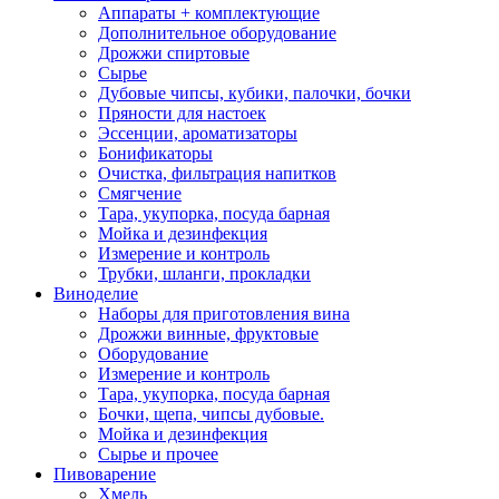
Аппараты + комплектующие
Дополнительное оборудование
Дрожжи спиртовые
Сырье
Дубовые чипсы, кубики, палочки, бочки
Пряности для настоек
Эссенции, ароматизаторы
Бонификаторы
Очистка, фильтрация напитков
Смягчение
Тара, укупорка, посуда барная
Мойка и дезинфекция
Измерение и контроль
Трубки, шланги, прокладки
Виноделие
Наборы для приготовления вина
Дрожжи винные, фруктовые
Оборудование
Измерение и контроль
Тара, укупорка, посуда барная
Бочки, щепа, чипсы дубовые.
Мойка и дезинфекция
Сырье и прочее
Пивоварение
Хмель