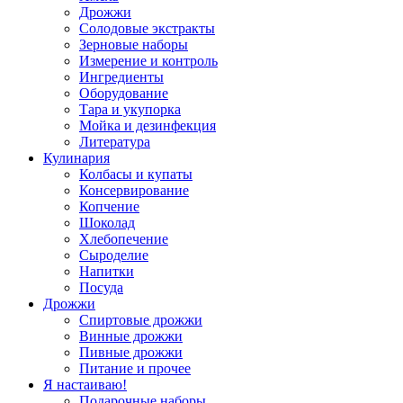
Дрожжи
Солодовые экстракты
Зерновые наборы
Измерение и контроль
Ингредиенты
Оборудование
Тара и укупорка
Мойка и дезинфекция
Литература
Кулинария
Колбасы и купаты
Консервирование
Копчение
Шоколад
Хлебопечение
Сыроделие
Напитки
Посуда
Дрожжи
Спиртовые дрожжи
Винные дрожжи
Пивные дрожжи
Питание и прочее
Я настаиваю!
Подарочные наборы