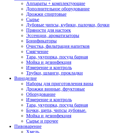
Аппараты + комплектующие
Дополнительное оборудование
Дрожжи спиртовые
Сырье
Дубовые чипсы, кубики, палочки, бочки
Пряности для настоек
Эссенции, ароматизаторы
Бонификаторы
Очистка, фильтрация напитков
Смягчение
Тара, укупорка, посуда барная
Мойка и дезинфекция
Измерение и контроль
Трубки, шланги, прокладки
Виноделие
Наборы для приготовления вина
Дрожжи винные, фруктовые
Оборудование
Измерение и контроль
Тара, укупорка, посуда барная
Бочки, щепа, чипсы дубовые.
Мойка и дезинфекция
Сырье и прочее
Пивоварение
Хмель