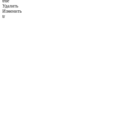
true
Удалить
Изменить
tr