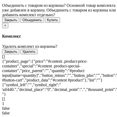
Объединить с товаром из корзины?
Основной товар комплекта
уже добавлен в корзину. Объединить с товаром из корзины или
добавить комплект отдельно?
Закрыть
Объединить
Купить
×
Комплект
Удалить комплект из корзины?
Закрыть
Удалить
[]
{"product_page":{"price":"#content .product-price-
container","special":"#content .product-special-
container","price_parent":"","quantity":"#product
input[name=quantity]","button_minus":"","button_plus":"","button":
#button-cart","product_data":"#content #product"},"list":""}
{"symbol_left":"","symbol_right":"
\u0440.","decimal_place":"0","decimal_point":".","thousand_point":
"}
[]
1
false
false