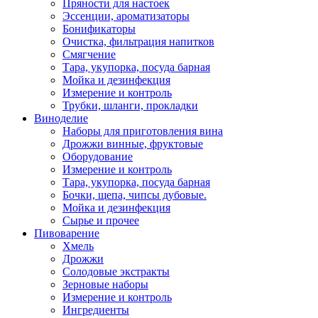
Пряности для настоек
Эссенции, ароматизаторы
Бонификаторы
Очистка, фильтрация напитков
Смягчение
Тара, укупорка, посуда барная
Мойка и дезинфекция
Измерение и контроль
Трубки, шланги, прокладки
Виноделие
Наборы для приготовления вина
Дрожжи винные, фруктовые
Оборудование
Измерение и контроль
Тара, укупорка, посуда барная
Бочки, щепа, чипсы дубовые.
Мойка и дезинфекция
Сырье и прочее
Пивоварение
Хмель
Дрожжи
Солодовые экстракты
Зерновые наборы
Измерение и контроль
Ингредиенты