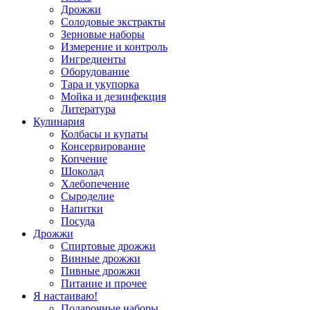
Дрожжи
Солодовые экстракты
Зерновые наборы
Измерение и контроль
Ингредиенты
Оборудование
Тара и укупорка
Мойка и дезинфекция
Литература
Кулинария
Колбасы и купаты
Консервирование
Копчение
Шоколад
Хлебопечение
Сыроделие
Напитки
Посуда
Дрожжи
Спиртовые дрожжи
Винные дрожжи
Пивные дрожжи
Питание и прочее
Я настаиваю!
Подарочные наборы