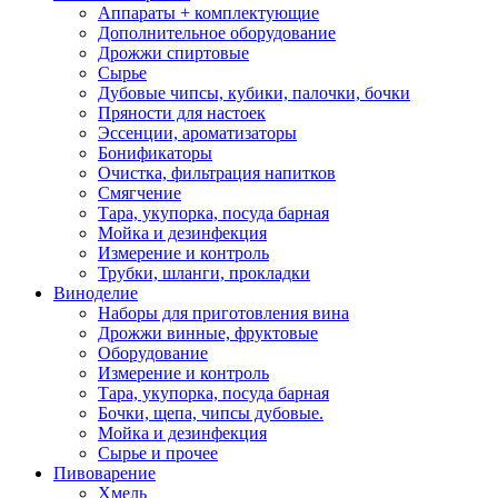
Аппараты + комплектующие
Дополнительное оборудование
Дрожжи спиртовые
Сырье
Дубовые чипсы, кубики, палочки, бочки
Пряности для настоек
Эссенции, ароматизаторы
Бонификаторы
Очистка, фильтрация напитков
Смягчение
Тара, укупорка, посуда барная
Мойка и дезинфекция
Измерение и контроль
Трубки, шланги, прокладки
Виноделие
Наборы для приготовления вина
Дрожжи винные, фруктовые
Оборудование
Измерение и контроль
Тара, укупорка, посуда барная
Бочки, щепа, чипсы дубовые.
Мойка и дезинфекция
Сырье и прочее
Пивоварение
Хмель