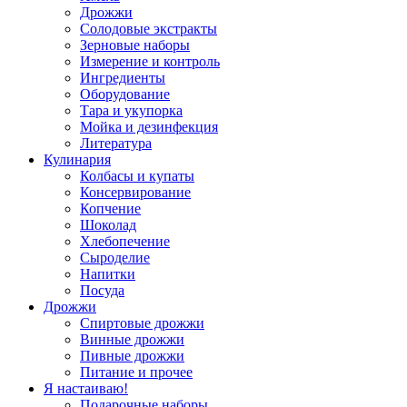
Дрожжи
Солодовые экстракты
Зерновые наборы
Измерение и контроль
Ингредиенты
Оборудование
Тара и укупорка
Мойка и дезинфекция
Литература
Кулинария
Колбасы и купаты
Консервирование
Копчение
Шоколад
Хлебопечение
Сыроделие
Напитки
Посуда
Дрожжи
Спиртовые дрожжи
Винные дрожжи
Пивные дрожжи
Питание и прочее
Я настаиваю!
Подарочные наборы