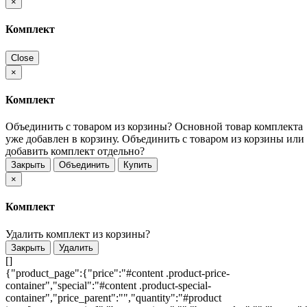
×
Комплект
Close
×
Комплект
Объединить с товаром из корзины?
Основной товар комплекта
уже добавлен в корзину. Объединить с товаром из корзины или
добавить комплект отдельно?
Закрыть
Объединить
Купить
×
Комплект
Удалить комплект из корзины?
Закрыть
Удалить
[]
{"product_page":{"price":"#content .product-price-
container","special":"#content .product-special-
container","price_parent":"","quantity":"#product