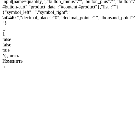
input[name=quantity]","button_minus":"","button_plus":"","button":
#button-cart","product_data":"#content #product"},"list":""}
{"symbol_left":"","symbol_right":"
\u0440.","decimal_place":"0","decimal_point":".","thousand_point":
"}
[]
1
false
false
true
Удалить
Изменить
tr