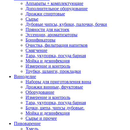
Аппараты + комплектующие
Дополнительное оборудование
Дрожжи спиртовые
Сырье
Дубовые чипсы, кубики, палочки, бочки
Пряности для настоек
Эссенции, ароматизаторы
Бонификаторы
Очистка, фильтрация напитков
Смягчение
Тара, укупорка, посуда барная
Мойка и дезинфекция
Измерение и контроль
Трубки, шланги, прокладки
Виноделие
Наборы для приготовления вина
Дрожжи винные, фруктовые
Оборудование
Измерение и контроль
Тара, укупорка, посуда барная
Бочки, щепа, чипсы дубовые.
Мойка и дезинфекция
Сырье и прочее
Пивоварение
Хмель