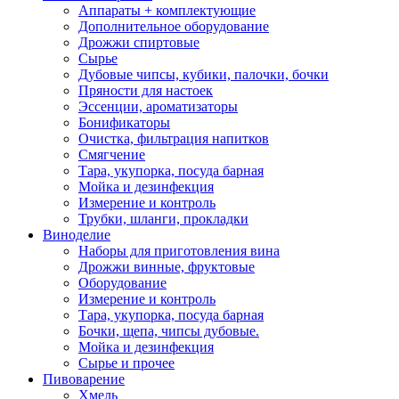
Аппараты + комплектующие
Дополнительное оборудование
Дрожжи спиртовые
Сырье
Дубовые чипсы, кубики, палочки, бочки
Пряности для настоек
Эссенции, ароматизаторы
Бонификаторы
Очистка, фильтрация напитков
Смягчение
Тара, укупорка, посуда барная
Мойка и дезинфекция
Измерение и контроль
Трубки, шланги, прокладки
Виноделие
Наборы для приготовления вина
Дрожжи винные, фруктовые
Оборудование
Измерение и контроль
Тара, укупорка, посуда барная
Бочки, щепа, чипсы дубовые.
Мойка и дезинфекция
Сырье и прочее
Пивоварение
Хмель