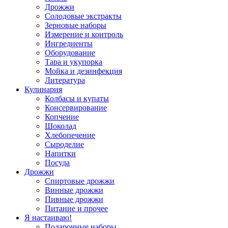
Дрожжи
Солодовые экстракты
Зерновые наборы
Измерение и контроль
Ингредиенты
Оборудование
Тара и укупорка
Мойка и дезинфекция
Литература
Кулинария
Колбасы и купаты
Консервирование
Копчение
Шоколад
Хлебопечение
Сыроделие
Напитки
Посуда
Дрожжи
Спиртовые дрожжи
Винные дрожжи
Пивные дрожжи
Питание и прочее
Я настаиваю!
Подарочные наборы