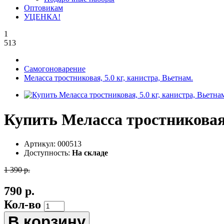
Оптовикам
УЦЕНКА!
1
513
Самогоноварение
Меласса тростниковая, 5.0 кг, канистра, Вьетнам.
Купить Меласса тростниковая,
Артикул:
000513
Доступность:
На складе
1 390 р.
790 р.
Кол-во
В корзину