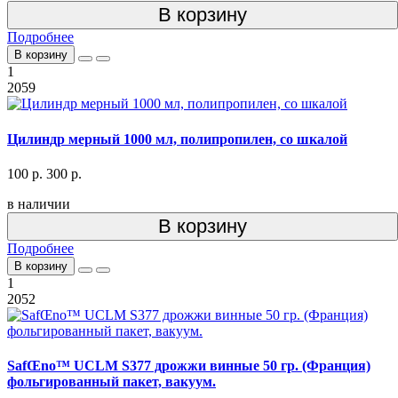
В корзину
Подробнее
В корзину
1
2059
Цилиндр мерный 1000 мл, полипропилен, со шкалой
100 р.
300 р.
в наличии
В корзину
Подробнее
В корзину
1
2052
SafŒno™ UCLM S377 дрожжи винные 50 гр. (Франция)
фольгированный пакет, вакуум.