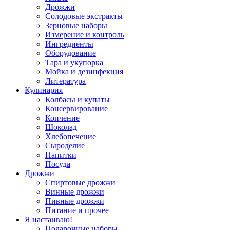
Дрожжи
Солодовые экстракты
Зерновые наборы
Измерение и контроль
Ингредиенты
Оборудование
Тара и укупорка
Мойка и дезинфекция
Литература
Кулинария
Колбасы и купаты
Консервирование
Копчение
Шоколад
Хлебопечение
Сыроделие
Напитки
Посуда
Дрожжи
Спиртовые дрожжи
Винные дрожжи
Пивные дрожжи
Питание и прочее
Я настаиваю!
Подарочные наборы