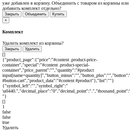
уже добавлен в корзину. Объединить с товаром из корзины или
добавить комплект отдельно?
Закрыть
Объединить
Купить
×
Комплект
Удалить комплект из корзины?
Закрыть
Удалить
[]
{"product_page":{"price":"#content .product-price-
container","special":"#content .product-special-
container","price_parent":"","quantity":"#product
input[name=quantity]","button_minus":"","button_plus":"","button":
#button-cart","product_data":"#content #product"},"list":""}
{"symbol_left":"","symbol_right":"
\u0440.","decimal_place":"0","decimal_point":".","thousand_point":
"}
[]
1
false
false
true
Удалить