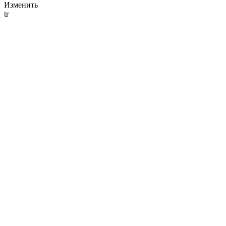
Изменить
tr