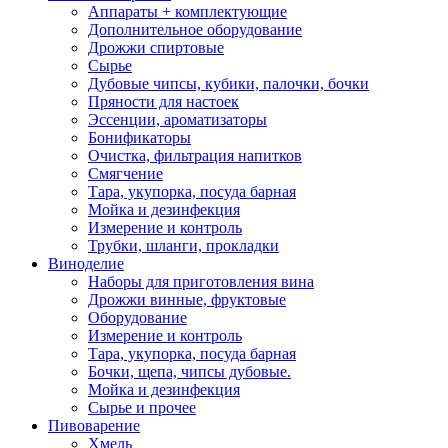
Аппараты + комплектующие
Дополнительное оборудование
Дрожжи спиртовые
Сырье
Дубовые чипсы, кубики, палочки, бочки
Пряности для настоек
Эссенции, ароматизаторы
Бонификаторы
Очистка, фильтрация напитков
Смягчение
Тара, укупорка, посуда барная
Мойка и дезинфекция
Измерение и контроль
Трубки, шланги, прокладки
Виноделие
Наборы для приготовления вина
Дрожжи винные, фруктовые
Оборудование
Измерение и контроль
Тара, укупорка, посуда барная
Бочки, щепа, чипсы дубовые.
Мойка и дезинфекция
Сырье и прочее
Пивоварение
Хмель