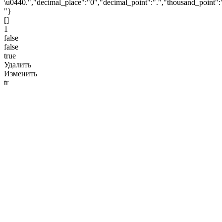
\u0440.","decimal_place":"0","decimal_point":".","thousand_point":
"}
[]
1
false
false
true
Удалить
Изменить
tr