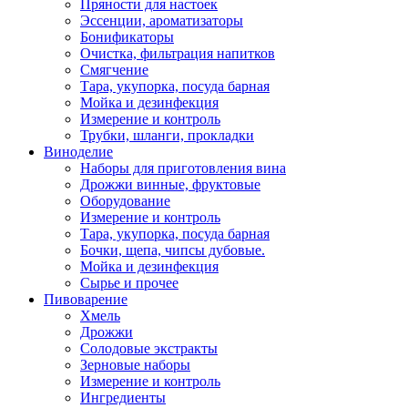
Пряности для настоек
Эссенции, ароматизаторы
Бонификаторы
Очистка, фильтрация напитков
Смягчение
Тара, укупорка, посуда барная
Мойка и дезинфекция
Измерение и контроль
Трубки, шланги, прокладки
Виноделие
Наборы для приготовления вина
Дрожжи винные, фруктовые
Оборудование
Измерение и контроль
Тара, укупорка, посуда барная
Бочки, щепа, чипсы дубовые.
Мойка и дезинфекция
Сырье и прочее
Пивоварение
Хмель
Дрожжи
Солодовые экстракты
Зерновые наборы
Измерение и контроль
Ингредиенты