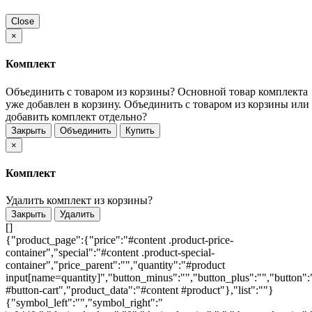
Close
×
Комплект
Объединить с товаром из корзины?
Основной товар комплекта
уже добавлен в корзину. Объединить с товаром из корзины или
добавить комплект отдельно?
Закрыть
Объединить
Купить
×
Комплект
Удалить комплект из корзины?
Закрыть
Удалить
[]
{"product_page":{"price":"#content .product-price-
container","special":"#content .product-special-
container","price_parent":"","quantity":"#product
input[name=quantity]","button_minus":"","button_plus":"","button":
#button-cart","product_data":"#content #product"},"list":""}
{"symbol_left":"","symbol_right":"