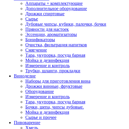
Аппараты + комплектующие
Дополнительное оборудование
Дрожжи спиртовые
Сырье
Дубовые чипсы, кубики, палочки, бочки
Пряности для настоек
Эссенции, ароматизаторы
Бонификаторы
Очистка, фильтрация напитков
Смягчение
Тара, укупорка, посуда барная
Мойка и дезинфекция
Измерение и контроль
Трубки, шланги, прокладки
Виноделие
Наборы для приготовления вина
Дрожжи винные, фруктовые
Оборудование
Измерение и контроль
Тара, укупорка, посуда барная
Бочки, щепа, чипсы дубовые.
Мойка и дезинфекция
Сырье и прочее
Пивоварение
Хмель